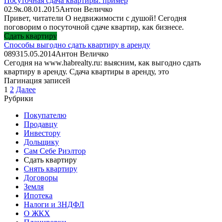
Посуточная сдача квартиры: пример
0
2.9к.
08.01.2015
Антон Величко
Привет, читатели О недвижимости с душой! Сегодня
поговорим о посуточной сдаче квартир, как бизнесе.
Сдать квартиру
Способы выгодно сдать квартиру в аренду
0
893
15.05.2014
Антон Величко
Сегодня на www.habrealty.ru: выясним, как выгодно сдать
квартиру в аренду. Сдача квартиры в аренду, это
Пагинация записей
1
2
Далее
Рубрики
Покупателю
Продавцу
Инвестору
Дольщику
Сам Себе Риэлтор
Сдать квартиру
Снять квартиру
Договоры
Земля
Ипотека
Налоги и 3НДФЛ
О ЖКХ