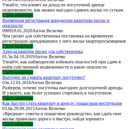
Узнайте, что влияет на доход по посуточной аренде
недвижимости, как можно выгодно сдавать жилье по суткам
Сдать квартиру
Временная регистрация арендатора квартиры риски и
опасности
0
909
19.01.2020
Антон Величко
Чем грозит для собственника постановка на временную
регистрацию арендовавших у него жилье квартиросъемщиков
Сдать квартиру
Аренда квартир риски для собственника
0
1.5к.
04.10.2019
Антон Величко
Узнайте, как наймодателю избежать опасностей при сдаче в
найм собственной недвижимости и какие опасности
Сдать квартиру
Выгодно ли сдавать квартиру посуточно?
0
3к.
12.01.2016
Антон Величко
Разберем, почему посуточка выгоднее долгосрочной аренды.
И узнаете, как более успешно стартовать в посуточном
Сдать квартиру
Как быстро сдать квартиру в аренду: пошаговая инструкция
0
3.6к.
29.09.2015
Антон Величко
«Вредные» советы и пошаговое руководство, как сдать свое
жилье правильно дорого и быстро, найдя хорошего
Сдать квартиру