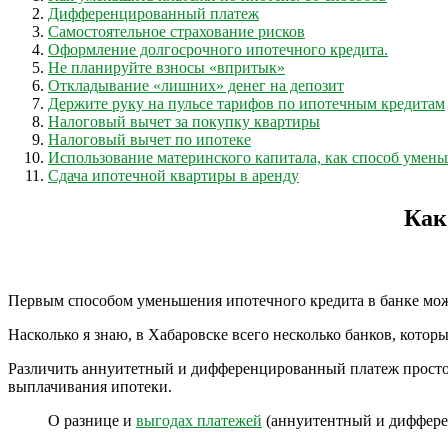
Дифференцированный платеж
Самостоятельное страхование рисков
Оформление долгосрочного ипотечного кредита.
Не планируйте взносы «впритык»
Откладывание «лишних» денег на депозит
Держите руку на пульсе тарифов по ипотечным кредитам
Налоговый вычет за покупку квартиры
Налоговый вычет по ипотеке
Использование материнского капитала, как способ умен
Сдача ипотечной квартиры в аренду
Как
Первым способом уменьшения ипотечного кредита в банке мо
Насколько я знаю, в Хабаровске всего несколько банков, кот
Различить аннуитетный и дифференцированный платеж просто, 
выплачивания ипотеки.
О разнице и
выгодах платежей
(аннуитентный и диффер