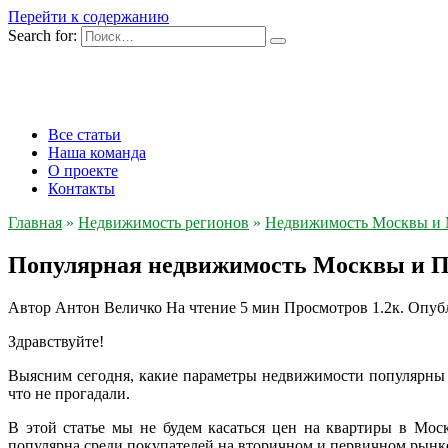
Перейти к содержанию
Search for:
Все статьи
Наша команда
О проекте
Контакты
Главная
»
Недвижимость регионов
»
Недвижимость Москвы и
Популярная недвижимость Москвы и П
Автор
Антон Величко
На чтение
5 мин
Просмотров
1.2к.
Опуб
Здравствуйте!
Выясним сегодня, какие параметры недвижимости популярны 
что не прогадали.
В этой статье мы не будем касаться цен на квартиры в Мо
популярна среди покупателей на вторичном и первичном рын