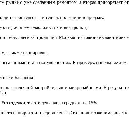
ом рынке с уже сделанным ремонтом, а вторая приобретает от
адии строительства и теперь поступили в продажу.
ности(т.н. время «молодости» новостройки).
осточное. Здесь застройщики Москвы постоянно выдают новые
ам, а также планировке.
женным вниманием и популярностью. К примеру, панельные дома
утове и Балашихе.
 как точечной застройки, так и микрорайонами. В результате
йка.
ез отделки, т.к это дешевле, в среднем, на 15%.
не столь широко и представлены. Это вполне закономерно, т.к.