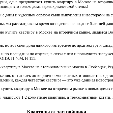
горий, одна предпочитает купить квартиру в Москве на вторичн
толицы это только дома вдоль кремлевской стены:)
и с даны и чудесным образом были выкуплены инвесторами на ст
вы, мы рассматриваем время возведение не позднее 5-летней дав
но купить квартиру в Москве на вторичном рынке, является В
ов, но вот сами дома намного интереснее по архитектуре и фасад
 и по площади и по отделке, в связи с чем и пользуются заслу
КОПЭ, П-46М, И-155.
ь квартиру в Москве на вторичном рынке можно в Люберцах, Ре
жения, от панелек до кирпично-монолитных и монолитных домов,
лении, каждая четвертая квартира — это уже сданная новостро
купить квартиру в Москве на вторичном рынке в новых домах и б
я, лидируют 1-2-комнатные квартиры, а трехкомнатные, кстати, 
Квартиры от застройщика