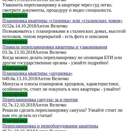
Узаконить перепланировку в квартире через суд легко,
смотрите документы, процедуру и видео специалиста.
Планировки
Планировка квартиры «сталинка» или «сталинских домов»
0
152к.
14.10.2018
Антон Величко
Познакомьтесь с планировками в сталинских домах, высотой
потолков, типом перекрытий - есть фото и описания
Планировки
Правила перепланировки квартиры и узаконивания
0
3.3к.
13.10.2018
Антон Величко
Когда можно делать перепланировку не оповещая БТИ или
другие государственные органы - узнайте подробно!
Планировки
Планировка квартиры «хрущевка»
0
49.6к.
13.10.2018
Антон Величко
Минусы и плюсы планировок хрущевок, характеристики,
особенности, стоит ли покупать в них квартиры - узнайте!
Планировки
Перепланировка санузла: за и против
0
2.7к.
12.10.2018
Антон Величко
Решили сделать перепланировку санузла? Узнайте стоит ли
вам это делать из статьи!
Планировки
Перепланировка и переоборудование квартиры