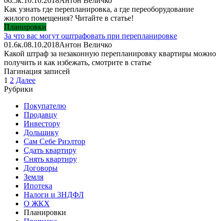
0
6.5к.
10.10.2018
Антон Величко
Как узнать где перепланировка, а где переоборудование
жилого помещения? Читайте в статье!
Планировки
За что вас могут оштрафовать при перепланировке
0
1.6к.
08.10.2018
Антон Величко
Какой штраф за незаконную перепланировку квартиры можно
получить и как избежать, смотрите в статье
Пагинация записей
1
2
Далее
Рубрики
Покупателю
Продавцу
Инвестору
Дольщику
Сам Себе Риэлтор
Сдать квартиру
Снять квартиру
Договоры
Земля
Ипотека
Налоги и 3НДФЛ
О ЖКХ
Планировки