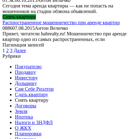
0
1.3к.
06.10.2015
Антон Величко
Сегодня тема аренда квартиры — как не попасть на
мошенников на стадии обзвона объявлений.
Снять квартиру
Распространенное мошенничество при аренде квартир
0
886
07.08.2015
Антон Величко
Привет, читатели habrealty.ru! Мошенничество при аренде
квартир одно из самых распространенных, если
Пагинация записей
1
2
3
Далее
Рубрики
Покупателю
Продавцу
Инвестору
Дольщику
Сам Себе Риэлтор
Сдать квартиру
Снять квартиру
Договоры
Земля
Ипотека
Налоги и 3НДФЛ
О ЖКХ
Планировки