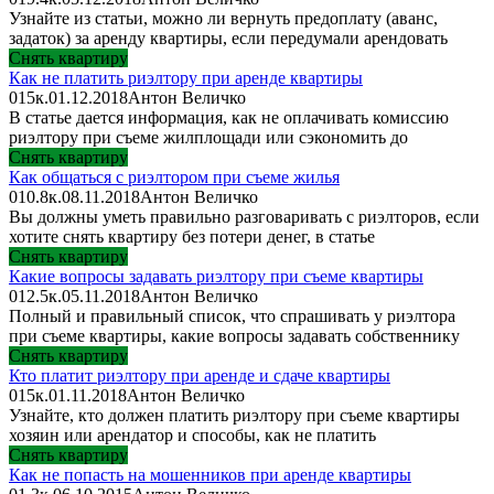
Узнайте из статьи, можно ли вернуть предоплату (аванс,
задаток) за аренду квартиры, если передумали арендовать
Снять квартиру
Как не платить риэлтору при аренде квартиры
0
15к.
01.12.2018
Антон Величко
В статье дается информация, как не оплачивать комиссию
риэлтору при съеме жилплощади или сэкономить до
Снять квартиру
Как общаться с риэлтором при съеме жилья
0
10.8к.
08.11.2018
Антон Величко
Вы должны уметь правильно разговаривать с риэлторов, если
хотите снять квартиру без потери денег, в статье
Снять квартиру
Какие вопросы задавать риэлтору при съеме квартиры
0
12.5к.
05.11.2018
Антон Величко
Полный и правильный список, что спрашивать у риэлтора
при съеме квартиры, какие вопросы задавать собственнику
Снять квартиру
Кто платит риэлтору при аренде и сдаче квартиры
0
15к.
01.11.2018
Антон Величко
Узнайте, кто должен платить риэлтору при съеме квартиры
хозяин или арендатор и способы, как не платить
Снять квартиру
Как не попасть на мошенников при аренде квартиры