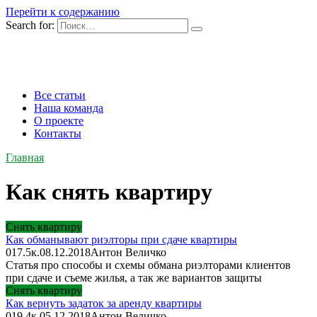
Перейти к содержанию
Search for:
Все статьи
Наша команда
О проекте
Контакты
Главная
Как снять квартиру
Снять квартиру
Как обманывают риэлторы при сдаче квартиры
0
17.5к.
08.12.2018
Антон Величко
Статья про способы и схемы обмана риэлторами клиентов
при сдаче и съеме жилья, а так же вариантов защиты
Снять квартиру
Как вернуть задаток за аренду квартиры
0
19.4к.
05.12.2018
Антон Величко