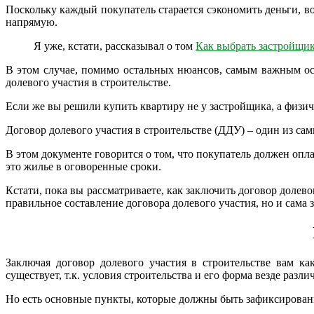
Поскольку каждый покупатель старается сэкономить деньги, во
напрямую.
Я уже, кстати, рассказывал о том
Как выбрать застройщи
В этом случае, помимо остальных нюансов, самым важным о
долевого участия в строительстве.
Если же вы решили купить квартиру не у застройщика, а физич
Договор долевого участия в строительстве (ДДУ) – один из са
В этом документе говорится о том, что покупатель должен опл
это жилье в оговоренные сроки.
Кстати, пока вы рассматриваете, как заключить договор долев
правильное составление договора долевого участия, но и сама з
Заключая договор долевого участия в строительстве вам к
существует, т.к. условия строительства и его форма везде разли
Но есть основные пункты, которые должны быть зафиксирова