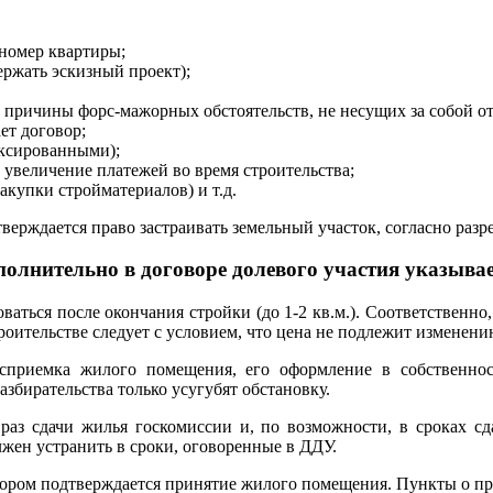
 номер квартиры;
ержать эскизный проект);
, причины форс-мажорных обстоятельств, не несущих за собой о
ет договор;
иксированными);
увеличение платежей во время строительства;
акупки стройматериалов) и т.д.
верждается право застраивать земельный участок, согласно раз
полнительно в договоре долевого участия указывае
ваться после окончания стройки (до 1-2 кв.м.). Соответственно
троительстве следует с условием, что цена не подлежит изменени
осприемка жилого помещения, его оформление в собственнос
збирательства только усугубят обстановку.
раз сдачи жилья госкомиссии и, по возможности, в сроках сд
лжен устранить в сроки, оговоренные в ДДУ.
отором подтверждается принятие жилого помещения. Пункты о п