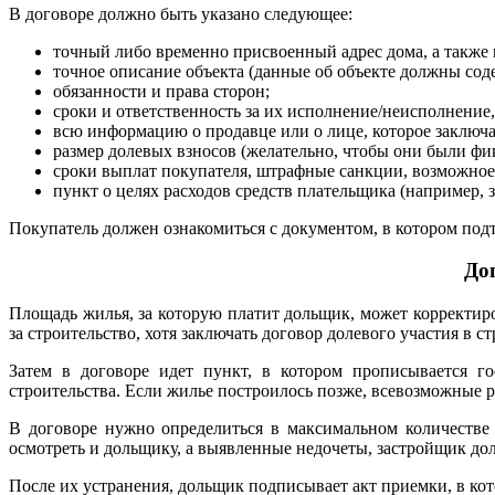
В договоре должно быть указано следующее:
точный либо временно присвоенный адрес дома, а также
точное описание объекта (данные об объекте должны сод
обязанности и права сторон;
сроки и ответственность за их исполнение/неисполнение
всю информацию о продавце или о лице, которое заключа
размер долевых взносов (желательно, чтобы они были ф
сроки выплат покупателя, штрафные санкции, возможное 
пункт о целях расходов средств плательщика (например, з
Покупатель должен ознакомиться с документом, в котором подт
До
Площадь жилья, за которую платит дольщик, может корректиро
за строительство, хотя заключать договор долевого участия в с
Затем в договоре идет пункт, в котором прописывается г
строительства. Если жилье построилось позже, всевозможные ра
В договоре нужно определиться в максимальном количестве 
осмотреть и дольщику, а выявленные недочеты, застройщик до
После их устранения, дольщик подписывает акт приемки, в к