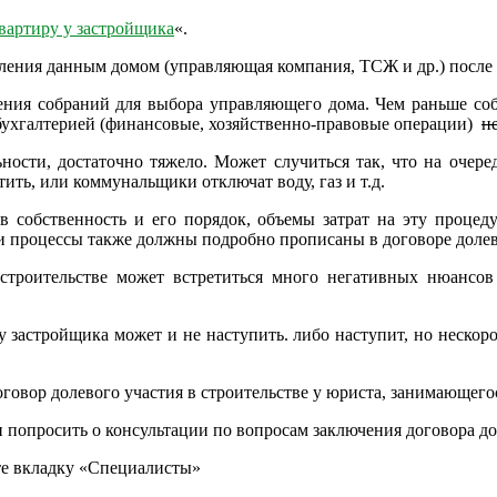
вартиру у застройщика
«.
вления данным домом (управляющая компания, ТСЖ и др.) после 
ения собраний для выбора управляющего дома. Чем раньше соб
 бухгалтерией (финансовые, хозяйственно-правовые операции)
н
ьности, достаточно тяжело. Может случиться так, что на очер
ить, или коммунальщики отключат воду, газ и т.д.
в собственность и его порядок, объемы затрат на эту процед
ти процессы также должны подробно прописаны в договоре долев
в строительстве может встретиться много негативных нюанс
у застройщика может и не наступить. либо наступит, но нескор
говор долевого участия в строительстве у юриста, занимающег
и попросить о консультации по вопросам заключения договора дол
ите вкладку «Специалисты»