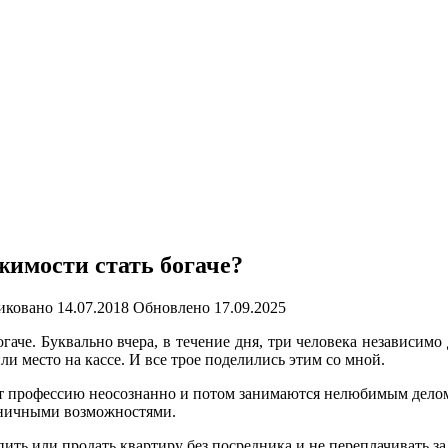
жимости стать богаче?
иковано
14.07.2018
Обновлено
17.09.2025
аче. Буквально вчера, в течение дня, три человека независимо
ли место на кассе. И все трое поделились этим со мной.
ют профессию неосознанно и потом занимаются нелюбимым делом.
аничными возможностями.
упить или продать квартиру без посредника и не переплачивать з