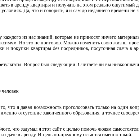
давать в аренду квартиры и получать на этом реально ощутимый д
условиях. Да, что и говорить, я и сам до недавнего времени не 
каждого из нас знаний, которые не приносят ничего материальн
ксимум. Но это не приговор. Можно изменить свою жизнь, прос
жи и покупки квартиры без посредников, посуточная сдача в а
результаты. Вопрос был следующий: Считаете ли вы низкооплач
0 человек
то, что я давал возможность проголосовать только на один вопр
ое, именно отсутствие законченного образования, а точнее своевр
блоге, что задумал я этот сайт с целью помочь людям самостояте
и сдаче в аренду. И цель по-прежнему остается именно такой.