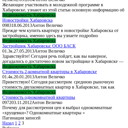
Желающие участвовать в молодежной программе в
Хабаровске, узнают из этой статьи основную информацию об
Недвижимость Хабаровска
Новостройки Хабаровска
0
983
18.06.2013
Антон Величко
Прежде чем купить квартиру в новостройке Хабаровска от
застройщика, именно здесь вы узнаете подробно
Недвижимость Хабаровска
Застройщик Хабаровска: ООО БАСК
0
1.3к.
27.05.2013
Антон Величко
Здравствуйте! Сегодня речь пойдет, как вы наверное,
догадались о достаточно новом застройщике в Хабаровске —
Недвижимость Хабаровска
Стоимость 2-комнатной квартиры в Хабаровске
0
1.4к.
20.01.2013
Антон Величко
Приветствую! Сегодня рассмотрим среднюю рыночную
стоимость двухкомнатных квартир в Хабаровске, так как
Недвижимость Хабаровска
Стоимость однокомнатной квартиры
0
972
03.11.2012
Антон Величко
Почему для рассмотрения цен я выбрал однокомнатные
«хрущевки»? Однокомнатные квартиры «
Пагинация записей
Назад
1
2
3