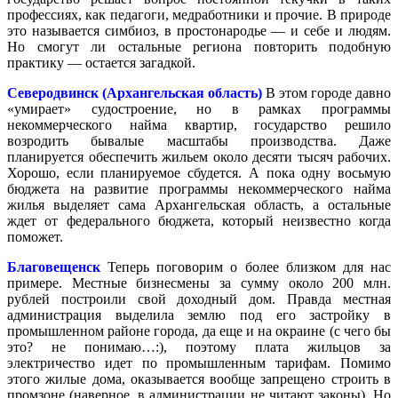
профессиях, как педагоги, медработники и прочие. В природе
это называется симбиоз, в простонародье — и себе и людям.
Но смогут ли остальные региона повторить подобную
практику — остается загадкой.
Северодвинск (Архангельская область)
В этом городе давно
«умирает» судостроение, но в рамках программы
некоммерческого найма квартир, государство решило
возродить бывалые масштабы производства. Даже
планируется обеспечить жильем около десяти тысяч рабочих.
Хорошо, если планируемое сбудется. А пока одну восьмую
бюджета на развитие программы некоммерческого найма
жилья выделяет сама Архангельская область, а остальные
ждет от федерального бюджета, который неизвестно когда
поможет.
Благовещенск
Теперь поговорим о более близком для нас
примере. Местные бизнесмены за сумму около 200 млн.
рублей построили свой доходный дом. Правда местная
администрация выделила землю под его застройку в
промышленном районе города, да еще и на окраине (с чего бы
это? не понимаю…:), поэтому плата жильцов за
электричество идет по промышленным тарифам. Помимо
этого жилые дома, оказывается вообще запрещено строить в
промзоне (наверное, в администрации не читают законы). Но