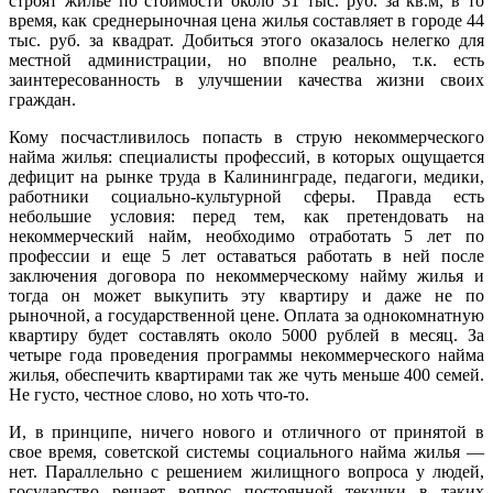
строят жилье по стоимости около 31 тыс. руб. за кв.м, в то
время, как среднерыночная цена жилья составляет в городе 44
тыс. руб. за квадрат. Добиться этого оказалось нелегко для
местной администрации, но вполне реально, т.к. есть
заинтересованность в улучшении качества жизни своих
граждан.
Кому посчастливилось попасть в струю некоммерческого
найма жилья: специалисты профессий, в которых ощущается
дефицит на рынке труда в Калининграде, педагоги, медики,
работники социально-культурной сферы. Правда есть
небольшие условия: перед тем, как претендовать на
некоммерческий найм, необходимо отработать 5 лет по
профессии и еще 5 лет оставаться работать в ней после
заключения договора по некоммерческому найму жилья и
тогда он может выкупить эту квартиру и даже не по
рыночной, а государственной цене. Оплата за однокомнатную
квартиру будет составлять около 5000 рублей в месяц. За
четыре года проведения программы некоммерческого найма
жилья, обеспечить квартирами так же чуть меньше 400 семей.
Не густо, честное слово, но хоть что-то.
И, в принципе, ничего нового и отличного от принятой в
свое время, советской системы социального найма жилья —
нет. Параллельно с решением жилищного вопроса у людей,
государство решает вопрос постоянной текучки в таких