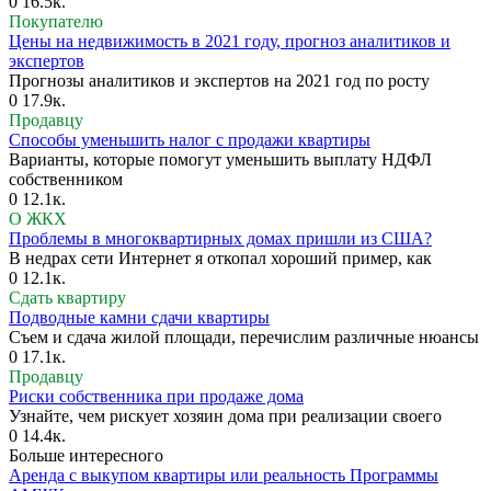
0
16.5к.
Покупателю
Цены на недвижимость в 2021 году, прогноз аналитиков и
экспертов
Прогнозы аналитиков и экспертов на 2021 год по росту
0
17.9к.
Продавцу
Способы уменьшить налог с продажи квартиры
Варианты, которые помогут уменьшить выплату НДФЛ
собственником
0
12.1к.
О ЖКХ
Проблемы в многоквартирных домах пришли из США?
В недрах сети Интернет я откопал хороший пример, как
0
12.1к.
Сдать квартиру
Подводные камни сдачи квартиры
Съем и сдача жилой площади, перечислим различные нюансы
0
17.1к.
Продавцу
Риски собственника при продаже дома
Узнайте, чем рискует хозяин дома при реализации своего
0
14.4к.
Больше интересного
Аренда с выкупом квартиры или реальность Программы