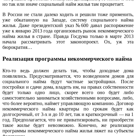
но так или иначе социальный найм жилья там процветает.
В России не стали далеко ходить и решили тоже применить,
уже обкатанную на Западе, систему социального найма
жилья. Даже президентский указ №600 давал распоряжение
уже к январю 2013 года организовать рынок некоммерческого
найма жилья в стране. Правда Госдума только в марте 2013
начала рассматривать этот законопроект. Ох, уж эта
бюрократия…
Реализация программы некоммерческого найма
Кто-то ведь должен делать так, чтобы доходные дома
появлялись. Предусматривается, что возведением домов для
социального найма будут частные застройщики. После
постройки и сдачи дома, владеть им, на правах собственности
будет только одно лицо, скорее всего оно будет либо
самостоятельно заниматься хозяйственными вопросами, либо,
что более вероятно, наймет управляющую компанию. Договор
некоммерческого найма квартиры по срокам будет как
долгосрочный, от 3-х и до 10 лет, так и краткосрочный — на 1
год. Предполагается, что не приватизировать, ни приобрести
такое жилье будет невозможно. Конечно, же реализация
программы некоммерческого найма жилья ляжет на субъекты