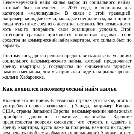
Некоммерческий найм жилья вырос из социального найма,
который был определен, с 2005 года, в основном для
категории «малоимущие». В связи с этой градацией,
например, молодые семьи, молодые специалисты, да и просто
люди чуть ниже среднего достатка, остались без возможности
хоть как-то поправить свои жилищные условия. Этой
категории граждан приходится полностью отдавать свои
средства на коммерческий найм квартиры, что сильно бьет по
карману.
Поэтому государство решило предоставить жилье на условиях
социального некоммерческого найма, который предполагает
аренду квартиры у государства по сниженным тарифам,
намного меньшим, чем мы привыкли видеть на рынке аренды
жилья в Хабаровске.
Как появился некоммерческий найм жилья
Явление это не новое. В развитых странах (что такое, опять я
употребляю слово «развитые»…) Запада, например, Канада,
США, страны Западной Европы, некоммерческий найм жилья
приобрел довольно серьезные масштабы. Здешние
правительства вовремя смекнули, что строить и сдавать в
аренду квартиры, пусть даже за полцены, намного выгоднее,
чем решать проблемы обманутых дольщиков:) А может и нет,