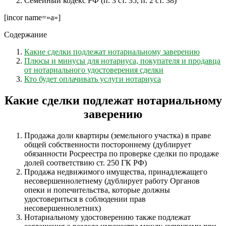
Семейный кодекс РФ (п. 3 ст. 35, п. 2 ст. 38)
[incor name=»a»]
Содержание
Какие сделки подлежат нотариальному заверению
Плюсы и минусы для нотариуса, покупателя и продавца
от нотариального удостоверения сделки
Кто будет оплачивать услуги нотариуса
Какие сделки подлежат нотариальному
заверению
Продажа доли квартиры (земельного участка) в праве
общей собственности постороннему (дублирует
обязанности Росреестра по проверке сделки по продаже
долей соответствию ст. 250 ГК РФ)
Продажа недвижимого имущества, принадлежащего
несовершеннолетнему (дублирует работу Органов
опеки и попечительства, которые должны
удостовериться в соблюдении прав
несовершеннолетних)
Нотариальному удостоверению также подлежат