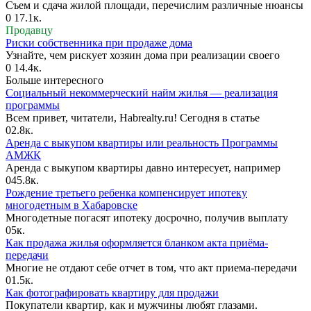
Съем и сдача жилой площади, перечислим различные нюансы
0
17.1к.
Продавцу
Риски собственника при продаже дома
Узнайте, чем рискует хозяин дома при реализации своего
0
14.4к.
Больше интересного
Социальный некоммерческий найм жилья — реализация
программы
Всем привет, читатели, Habrealty.ru! Сегодня в статье
0
2.8к.
Аренда с выкупом квартиры или реальность Программы
АМЖК
Аренда с выкупом квартиры давно интересует, например
0
45.8к.
Рождение третьего ребенка компенсирует ипотеку
многодетным в Хабаровске
Многодетные погасят ипотеку досрочно, получив выплату
0
5к.
Как продажа жилья оформляется бланком акта приёма-
передачи
Многие не отдают себе отчет в том, что акт приема-передачи
0
1.5к.
Как фотографировать квартиру для продажи
Покупатели квартир, как и мужчины любят глазами.