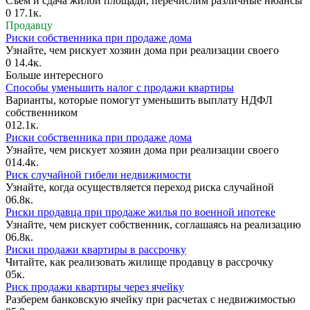
Съем и сдача жилой площади, перечислим различные нюансы
0
17.1к.
Продавцу
Риски собственника при продаже дома
Узнайте, чем рискует хозяин дома при реализации своего
0
14.4к.
Больше интересного
Способы уменьшить налог с продажи квартиры
Варианты, которые помогут уменьшить выплату НДФЛ
собственником
0
12.1к.
Риски собственника при продаже дома
Узнайте, чем рискует хозяин дома при реализации своего
0
14.4к.
Риск случайной гибели недвижимости
Узнайте, когда осуществляется переход риска случайной
0
6.8к.
Риски продавца при продаже жилья по военной ипотеке
Узнайте, чем рискует собственник, соглашаясь на реализацию
0
6.8к.
Риски продажи квартиры в рассрочку
Читайте, как реализовать жилище продавцу в рассрочку
0
5к.
Риск продажи квартиры через ячейку
Разберем банковскую ячейку при расчетах с недвижимостью