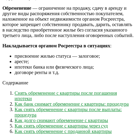
Обременение
— ограничение на продажу, сдачу в аренду и
другие виды распоряжения собственностью покупателем,
наложенное на объект недвижимости органом Росреестра,
которое запрещает собственнику продавать, дарить, оставлять
в наследство приобретенное жилье без согласия указанного
третьего лица, либо после наступления оговоренных событий.
Накладывается органом Росреестра в ситуациях
:
присвоение жилью статуса — залоговое;
аресте;
ипотеки банка или физического лица;
договоре ренты и т.д.
Содержание
Снять обременение с квартиры после погашения
ипотеки
Как банк снимает обременение с квартиры: процедура
Как снять обременение с квартиры после выплаты:
процедура
Как долго снимают обременение с квартиры
Как снять обременение с квартиры через суд
Как снять обременение с проданной квартиры