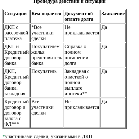
Процедура действий и ситуации
Ситуации
Кем подается
Документ об
Заявление
оплате долга
ДКП с
*Все
Не
Да
рассрочкой
участники
прикладывается
платежа
сделки
ДКП и
Покупателем
Справка о
Да
Кредитный
жилья,
полном
договор
представитель
погашении
банка
банка
долга
ДКП,
Покупатель
Закладная с
Да
Кредитный
отметкой о
договор
полной
банка,
выплате
закладная
ипотеки**
Кредитный
Все
Не
Да
договор и
участники
прикладывается
договор
сделки
залога с
ФЛ***
*
участниками сделки, указанными в ДКП