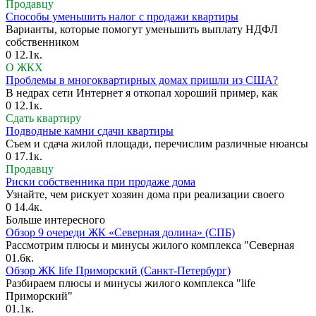
Продавцу
Способы уменьшить налог с продажи квартиры
Варианты, которые помогут уменьшить выплату НДФЛ
собственником
0
12.1к.
О ЖКХ
Проблемы в многоквартирных домах пришли из США?
В недрах сети Интернет я откопал хороший пример, как
0
12.1к.
Сдать квартиру
Подводные камни сдачи квартиры
Съем и сдача жилой площади, перечислим различные нюансы
0
17.1к.
Продавцу
Риски собственника при продаже дома
Узнайте, чем рискует хозяин дома при реализации своего
0
14.4к.
Больше интересного
Обзор 9 очереди ЖК «Северная долина» (СПБ)
Рассмотрим плюсы и минусы жилого комплекса "Северная
0
1.6к.
Обзор ЖК life Приморский (Санкт-Петербург)
Разбираем плюсы и минусы жилого комплекса "life
Приморский"
0
1.1к.