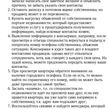
записке написать свое заветное желание и объяснить
причину, не забыть указать свои контакты;
Оставить записку в почтовом ящике собственника, но
продавец может и не перезвонить;
Купить выгрузку объявлений от собственников на
портале недвижимости, который предоставляет
подобную услугу и проштудировать полученную
информацию, найдя искомые контакты хозяев;
Выяснение информации у консьержки, например, после
просмотра и отъезда специалиста вернуться в подъезд и
попросить номер телефона собственника, объяснив
ситуацию. Консьержки в курсе таких дел и владеют
контактами продавцов, однако могут отказаться
сотрудничать, хотя, как говорят, у каждого своя цена. На
худой конец, можете предложить передать хозяину ваши
контакты;
При просмотре квартиры обратите внимание на
наличие городского телефона. Если он есть, то можно
найти по справочнику его номер, либо он может быть
даже прописан на самой трубке;
Заслать «казачка», т.е. со специалистом по
недвижимости идет на просмотр ваш друг, если ему
нравится квартира, вы уже идете сами напрямую к
собственнику, т.к. адрес вам подскажет друг;
Воспользуйтесь связями и найдите менеджера, который