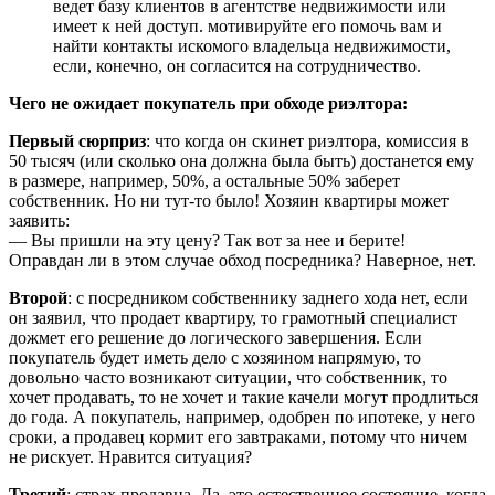
ведет базу клиентов в агентстве недвижимости или
имеет к ней доступ. мотивируйте его помочь вам и
найти контакты искомого владельца недвижимости,
если, конечно, он согласится на сотрудничество.
Чего не ожидает покупатель при обходе риэлтора:
Первый сюрприз
: что когда он скинет риэлтора, комиссия в
50 тысяч (или сколько она должна была быть) достанется ему
в размере, например, 50%, а остальные 50% заберет
собственник. Но ни тут-то было! Хозяин квартиры может
заявить:
— Вы пришли на эту цену? Так вот за нее и берите!
Оправдан ли в этом случае обход посредника? Наверное, нет.
Второй
: с посредником собственнику заднего хода нет, если
он заявил, что продает квартиру, то грамотный специалист
дожмет его решение до логического завершения. Если
покупатель будет иметь дело с хозяином напрямую, то
довольно часто возникают ситуации, что собственник, то
хочет продавать, то не хочет и такие качели могут продлиться
до года. А покупатель, например, одобрен по ипотеке, у него
сроки, а продавец кормит его завтраками, потому что ничем
не рискует. Нравится ситуация?
Третий
: страх продавца. Да, это естественное состояние, когда