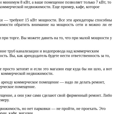
 минимум 8 кВт, а ваше помещение позволяет только 7 кВт, то
а коммерческой недвижимости. Еще пример, кафе, которое
ки — требуют 15 кВт мощности. Все эти арендаторы способны
жимости обратить внимание на мощность сети и можно ли ее
при торге. Вы можете давить на то, что при малой мощности у
яние труб канализации и водопровода над коммерческим
ь. Вы, как арендодатель будете нести ответственность за то,
 просто затопят и если это магазин еще куда бы ни шло, а вот
та коммерческой недвижимости.
 аренду коммерческое помещение — надо ли делать ремонт,
ерческое помещение.
омещение, а они уже сами сделают свой фирменный ремонт. Либо
имеру.
вижимость, но нет парковки — не пройти, не проехать. Это
ран, кафе, магазин.