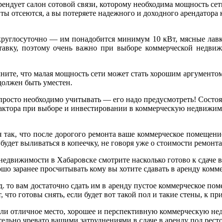
ендует салон сотовой связи, которому необходима мощность сети
нты отсеются, а вы потеряете надежного и доходного арендатор
ы круглосуточно — им понадобится минимум 10 кВт, мясные лав
тавку, поэтому очень важно при выборе коммерческой недви
ните, что малая мощность сети может стать хорошим аргументом 
должен быть уместен.
 просто необходимо учитывать — его надо предусмотреть! Состо
ктора при выборе и инвестировании в коммерческую недвижимост
я так, что после дорогого ремонта ваше коммерческое помещение
 будет выливаться в копеечку, не говоря уже о стоимости ремон
движимости в Хабаровске смотрите насколько готово к сдаче в
ошо заранее просчитывать кому вы хотите сдавать в аренду комм
.д. то вам достаточно сдать им в аренду пустое коммерческое п
что готовы снять, если будет вот такой пол и такие стены, к пр
ли отличное место, хорошее и перспективную коммерческую нед
ельно чревато вашими затруднениями в сдаче в аренду под ресто