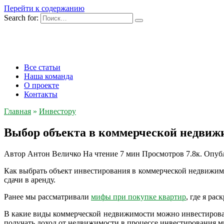
Перейти к содержанию
Search for:
Все статьи
Наша команда
О проекте
Контакты
Главная
»
Инвестору
Выбор объекта в коммерческой недвиж
Автор
Антон Величко
На чтение
7 мин
Просмотров
7.8к.
Опуб
Как выбрать объект инвестирования в коммерческой недвижи
сдачи в аренду.
Ранее мы рассматривали
мифы при покупке квартир
, где я ра
В какие виды коммерческой недвижимости можно инвестировать,
получать доход от недвижимости в процессе инвестирования мы