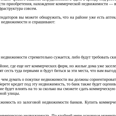
ости приобретения, нахождение коммерческой недвижимости — в
фраструктура совсем.
ендаторов вы можете обнаружить, что на районе уже есть аптек
й недвижимости и спрашивают:
недвижимости стремительно сужается, либо будут требовать ски
оне, где еще нет коммерческих фирм, но жилые дома уже засел
 сесть туда первыми и будут биться за эти места, что вам выгод
е чем думать о покупке недвижимости вы должны сориентировать
рете кредит под эту недвижимость, то банк также будет оценива
ние будет влиять на то за сколько вы сможете сдать коммерческ
нной улицы.
ижимость из залоговой недвижимости банков. Купить коммерч
 коммерческую недвижимость. По крайней мере основные момент