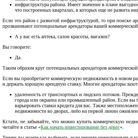
инфраструктура района. Имеет значение в плане выгодн
что построенных кварталах, в которых еще не развита ин
Если это район с развитой инфраструктурой, то при поиске ар
прозванивают потенциальные арендаторы вашей коммерческо
А у вас есть аптека, салон красоты, магазин?
Вы говорите:
Да.
Таким образом круг потенциальных арендаторов коммерческой 
Если вы приобретаете коммерческую недвижимость в новом рай
и держать хорошую арендную ставку. Многие арендаторы захотят
удаленность от транспортных и людских потоков. Прежд
города или окраина или промышленный район. Если вы бе
варьировать ставки кредита для вас. Также местоположе
недвижимости во дворах, либо на первой линии оживле
Кстати, не забывайте, что можно купить коммерческую недв
читайте в статье «
Как начать инвестирование без денег
«.
Теперь вы знаете как выбирать, если решите инвестировать в