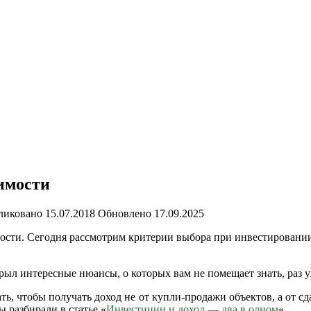
имости
ликовано
15.07.2018
Обновлено
17.09.2025
мости. Сегодня рассмотрим критерии выбора при инвестировани
скрыл интересные нюансы, о которых вам не помещает знать, раз
 чтобы получать доход не от купли-продажи объектов, а от сда
 разбирали в статье «
Инвестиции и доход — два в одном
«.