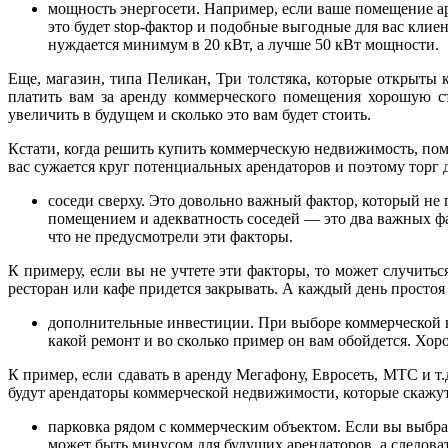
мощность энергосети. Например, если ваше помещение ар
это будет stop-фактор и подобные выгодные для вас клие
нуждается минимум в 20 кВт, а лучше 50 кВт мощности.
Еще, магазин, типа Пеликан, Три толстяка, которые открыт
платить вам за аренду коммерческого помещения хорошую с
увеличить в будущем и сколько это вам будет стоить.
Кстати, когда решить купить коммерческую недвижимость, пом
вас сужается круг потенциальных арендаторов и поэтому торг 
соседи сверху. Это довольно важный фактор, который не
помещением и адекватность соседей — это два важных фа
что не предусмотрели эти факторы.
К примеру, если вы не учтете эти факторы, то может случитьс
ресторан или кафе придется закрывать. А каждый день простоя
дополнительные инвестиции. При выборе коммерческой не
какой ремонт и во сколько пример он вам обойдется. Хор
К пример, если сдавать в аренду Мегафону, Евросеть, МТС и т
будут арендаторы коммерческой недвижимости, которые скажут, 
парковка рядом с коммерческим объектом. Если вы выбра
может быть минусом для будущих арендаторов, а следоват