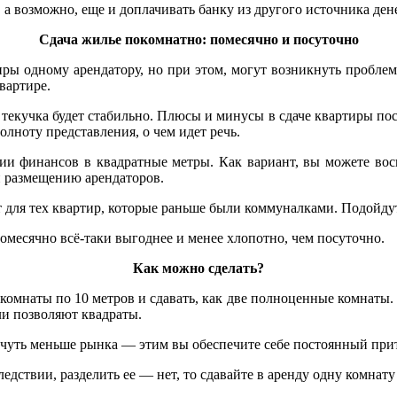
 а возможно, еще и доплачивать банку из другого источника дене
Сдача жилье покомнатно: помесячно и посуточно
иры одному арендатору, но при этом, могут возникнуть пробле
вартире.
текучка будет стабильно. Плюсы и минусы в сдаче квартиры посу
олноту представления, о чем идет речь.
ии финансов в квадратные метры. Как вариант, вы можете вос
 и размещению арендаторов.
 для тех квартир, которые раньше были коммуналками. Подойду
омесячно всё-таки выгоднее и менее хлопотно, чем посуточно.
Как можно сделать?
2 комнаты по 10 метров и сдавать, как две полноценные комнаты
ли позволяют квадраты.
ой чуть меньше рынка — этим вы обеспечите себе постоянный пр
едствии, разделить ее — нет, то сдавайте в аренду одну комнату