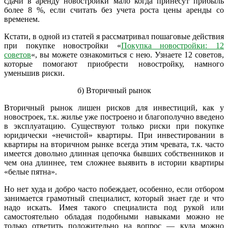
сдачи в аренду новостройки мало когда принесут прибыль
более 8 %, если считать без учета роста цены аренды со
временем.
Кстати, в одной из статей я рассматривал пошаговые действия
при покупке новостройки «
Покупка новостройки: 12
советов
«, вы можете ознакомиться с нею. Узнаете 12 советов,
которые помогают приобрести новостройку, намного
уменьшив риски.
б) Вторичный рынок
Вторичный рынок лишен рисков для инвестиций, как у
новостроек, т.к. жилье уже построено и благополучно введено
в эксплуатацию. Существуют только риски при покупке
юридически «нечистой» квартиры. При инвестировании в
квартиры на вторичном рынке всегда этим чревата, т.к. часто
имеется довольно длинная цепочка бывших собственников и
чем она длиннее, тем сложнее выявить в истории квартиры
«белые пятна».
Но нет худа и добро часто побеждает, особенно, если отбором
занимается грамотный специалист, который знает где и что
надо искать. Имея такого специалиста под рукой или
самостоятельно обладая подобными навыками можно не
только ответить положительно на вопрос — куда можно